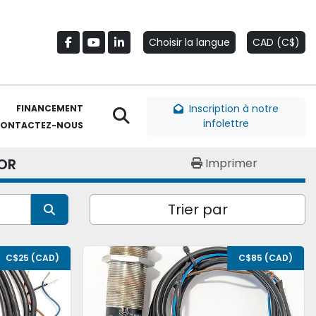
Choisir la langue
CAD (C$)
facebook
youtube
linkedin
Inscription à notre
FINANCEMENT
Rechercher
infolettre
CONTACTEZ-NOUS
OR
Imprimer
Trier par
C$25 (CAD)
C$85 (CAD)