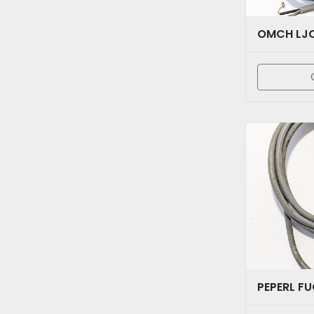
OMCH LJ
PEPERL F