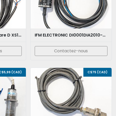
Schneider Electric's Square D XS1 12BLNAL2
IFM ELECTRONIC DI0001DIA2010-ZROA
s
Contactez-nous
C$5,99 (CAD)
C$75 (CAD)