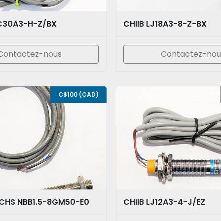
C30A3-H-Z/BX
CHIIB LJ18A3-8-Z-BX
Contactez-nous
Contactez-nou
C$100 (CAD)
UCHS NBB1.5-8GM50-E0
CHIIB LJ12A3-4-J/EZ