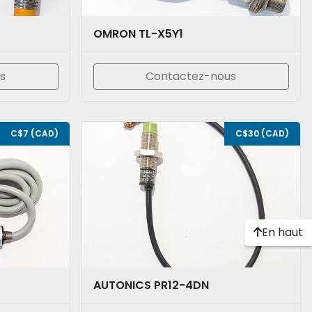
OMRON TL-X5Y1
s
Contactez-nous
C$7 (CAD)
C$30 (CAD)
En haut
AUTONICS PR12-4DN