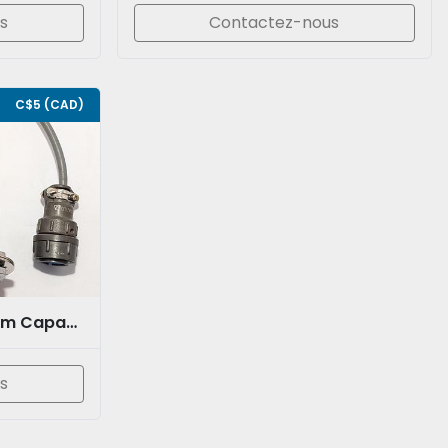
s
Contactez-nous
C$5 (CAD)
OMCH OMCH Uxcell 25mm Capacitance Proximity Sensor Switch Detector NPN NO DC 6-36V 300mA 3-wire LJC30A3-H-Z/BX
s