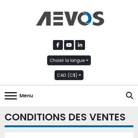
facebook
youtube
linkedin
Choisir la langue
CAD (C$)
R
Menu
CONDITIONS DES VENTES