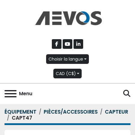
facebook
youtube
linkedin
Choisir la langue
CAD (C$)
R
Menu
ÉQUIPEMENT
PIÈCES/ACCESSOIRES
CAPTEUR
CAPT47