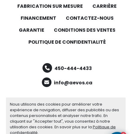
FABRICATION SUR MESURE
CARRIÈRE
FINANCEMENT
CONTACTEZ-NOUS
GARANTIE
CONDITIONS DES VENTES
POLITIQUE DE CONFIDENTIALITÉ
450-444-4433
info@aevos.ca
facebook
youtube
linkedin
Nous utilisons des cookies pour améliorer votre
expérience de navigation, diffuser des publicités ou des
contenus personnalisés et analyser notre trafic. En
cliquant sur "Accepter tout", vous consentez à notre
Gérez les cookies
utilisation des cookies. En savoir plus sur la
Politique de
Site web
Machinio System
par
Machinio
confidentialité
.