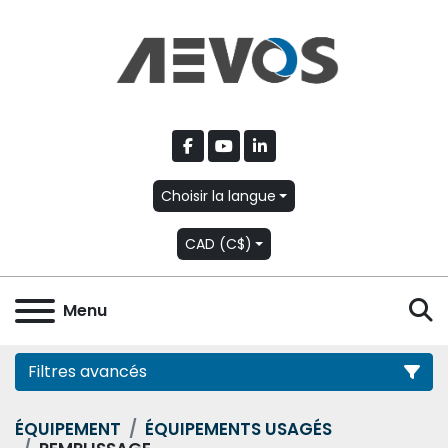
facebook
youtube
linkedin
Choisir la langue
CAD (C$)
R
Menu
Filtres avancés
ÉQUIPEMENT
ÉQUIPEMENTS USAGÉS
Catégorie