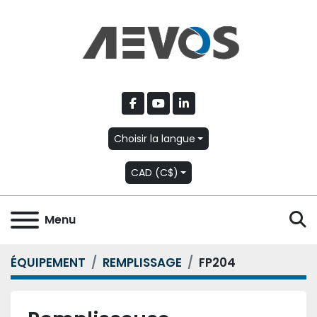
facebook
youtube
linkedin
Choisir la langue
CAD (C$)
R
Menu
ÉQUIPEMENT
REMPLISSAGE
FP204