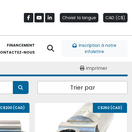
Choisir la langue
CAD (C$)
facebook
youtube
linkedin
Inscription à notre
FINANCEMENT
Rechercher
infolettre
CONTACTEZ-NOUS
Imprimer
Trier par
C$200 (CAD)
C$250 (CAD)