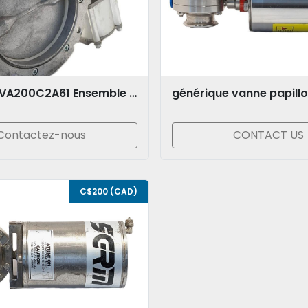
MIX s.r.l. SVA200C2A61 Ensemble vanne papillon avec actionneur pneumatique
générique vanne papill
Contactez-nous
CONTACT US
C$200 (CAD)