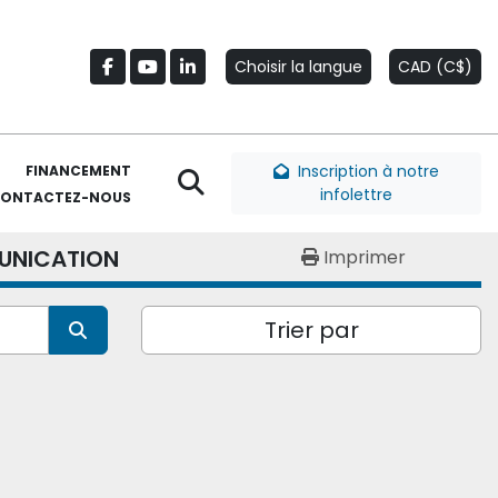
Choisir la langue
CAD (C$)
facebook
youtube
linkedin
Inscription à notre
FINANCEMENT
Rechercher
infolettre
CONTACTEZ-NOUS
UNICATION
Imprimer
Trier par