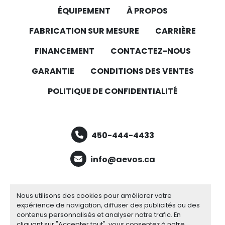
ÉQUIPEMENT
À PROPOS
FABRICATION SUR MESURE
CARRIÈRE
FINANCEMENT
CONTACTEZ-NOUS
GARANTIE
CONDITIONS DES VENTES
POLITIQUE DE CONFIDENTIALITÉ
450-444-4433
info@aevos.ca
facebook
youtube
linkedin
Nous utilisons des cookies pour améliorer votre
expérience de navigation, diffuser des publicités ou des
contenus personnalisés et analyser notre trafic. En
cliquant sur "Accepter tout", vous consentez à notre