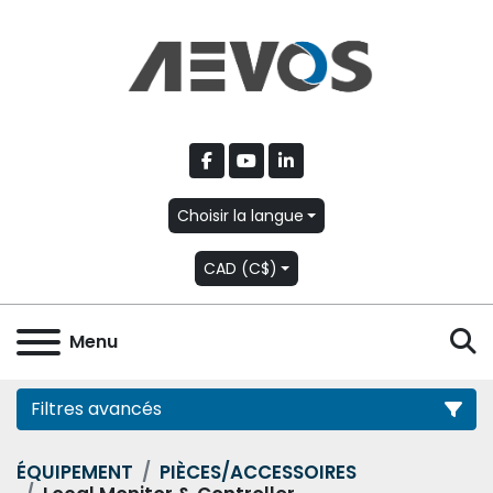
facebook
youtube
linkedin
Choisir la langue
CAD (C$)
R
Menu
Filtres avancés
ÉQUIPEMENT
PIÈCES/ACCESSOIRES
Catégorie