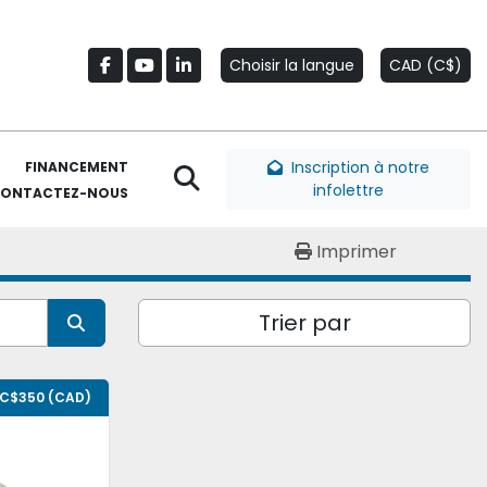
Choisir la langue
CAD (C$)
facebook
youtube
linkedin
Inscription à notre
FINANCEMENT
Rechercher
infolettre
CONTACTEZ-NOUS
Imprimer
Trier par
C$350 (CAD)