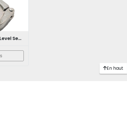
IFM LMT121 IO-Link Point Level Sensor with E433112
s
En haut