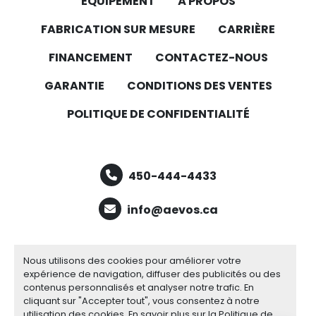
ÉQUIPEMENT
À PROPOS
FABRICATION SUR MESURE
CARRIÈRE
FINANCEMENT
CONTACTEZ-NOUS
GARANTIE
CONDITIONS DES VENTES
POLITIQUE DE CONFIDENTIALITÉ
450-444-4433
info@aevos.ca
facebook
youtube
linkedin
Nous utilisons des cookies pour améliorer votre
expérience de navigation, diffuser des publicités ou des
contenus personnalisés et analyser notre trafic. En
cliquant sur "Accepter tout", vous consentez à notre
Gérez les cookies
utilisation des cookies. En savoir plus sur la
Politique de