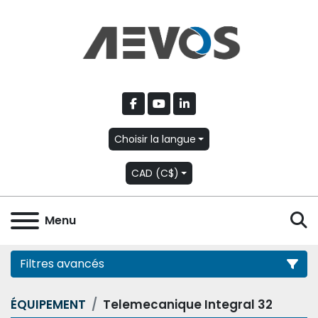
facebook
youtube
linkedin
Choisir la langue
CAD (C$)
R
Menu
Filtres avancés
ÉQUIPEMENT
Telemecanique Integral 32
Catégorie