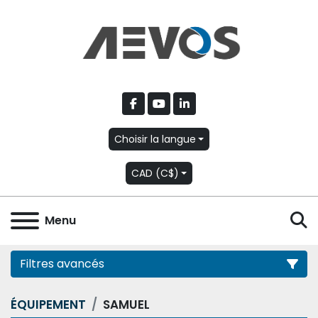
facebook
youtube
linkedin
Choisir la langue
CAD (C$)
R
Menu
Filtres avancés
ÉQUIPEMENT
SAMUEL
Catégorie