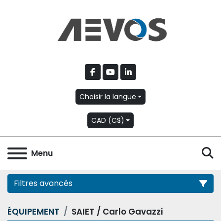
facebook
youtube
linkedin
Choisir la langue
CAD (C$)
R
Menu
Filtres avancés
ÉQUIPEMENT
SAIET / Carlo Gavazzi
Catégorie