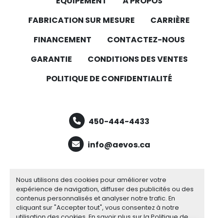
ÉQUIPEMENT
À PROPOS
FABRICATION SUR MESURE
CARRIÈRE
FINANCEMENT
CONTACTEZ-NOUS
GARANTIE
CONDITIONS DES VENTES
POLITIQUE DE CONFIDENTIALITÉ
450-444-4433
info@aevos.ca
facebook
youtube
linkedin
Nous utilisons des cookies pour améliorer votre
expérience de navigation, diffuser des publicités ou des
contenus personnalisés et analyser notre trafic. En
cliquant sur "Accepter tout", vous consentez à notre
Gérez les cookies
utilisation des cookies. En savoir plus sur la
Politique de