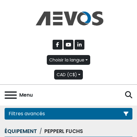
facebook
youtube
linkedin
Choisir la langue
CAD (C$)
R
Menu
Filtres avancés
ÉQUIPEMENT
PEPPERL FUCHS
Catégorie