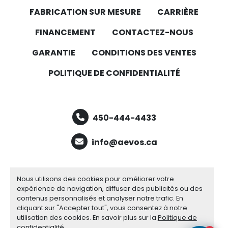
FABRICATION SUR MESURE
CARRIÈRE
FINANCEMENT
CONTACTEZ-NOUS
GARANTIE
CONDITIONS DES VENTES
POLITIQUE DE CONFIDENTIALITÉ
450-444-4433
info@aevos.ca
facebook
youtube
linkedin
Nous utilisons des cookies pour améliorer votre
expérience de navigation, diffuser des publicités ou des
contenus personnalisés et analyser notre trafic. En
cliquant sur "Accepter tout", vous consentez à notre
Gérez les cookies
utilisation des cookies. En savoir plus sur la
Politique de
Site web
Machinio System
par
Machinio
confidentialité
.