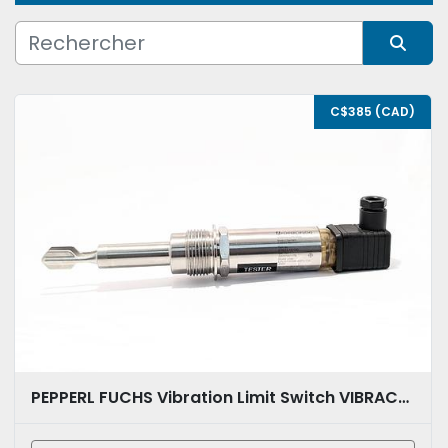
Condition
Trier par
C$385 (CAD)
PEPPERL FUCHS Vibration Limit Switch VIBRACON MINI LVL-A7-BG4B-E5PU-CG-EMS