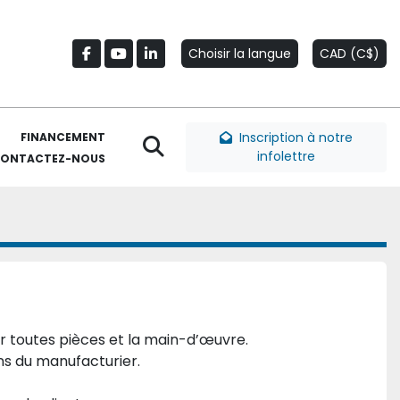
Choisir la langue
CAD (C$)
facebook
youtube
linkedin
Inscription à notre
FINANCEMENT
Rechercher
infolettre
CONTACTEZ-NOUS
 toutes pièces et la main-d’œuvre.
ns du manufacturier.