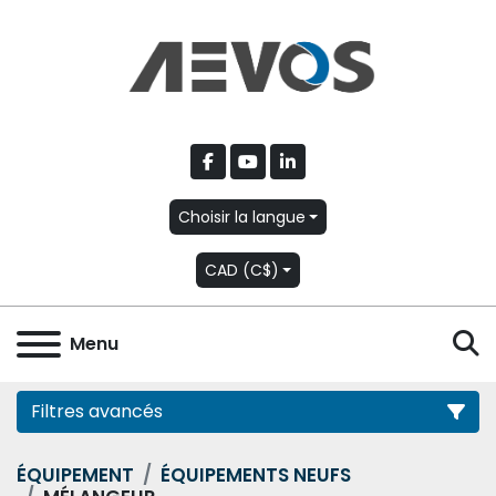
facebook
youtube
linkedin
Choisir la langue
CAD (C$)
R
Menu
Filtres avancés
ÉQUIPEMENT
ÉQUIPEMENTS NEUFS
Catégorie