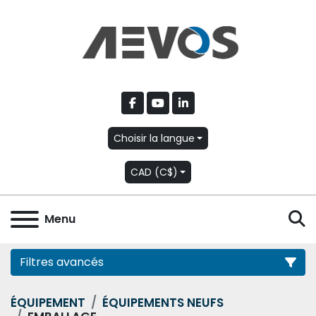
facebook
youtube
linkedin
Choisir la langue
CAD (C$)
R
Menu
Filtres avancés
ÉQUIPEMENT
ÉQUIPEMENTS NEUFS
Catégorie