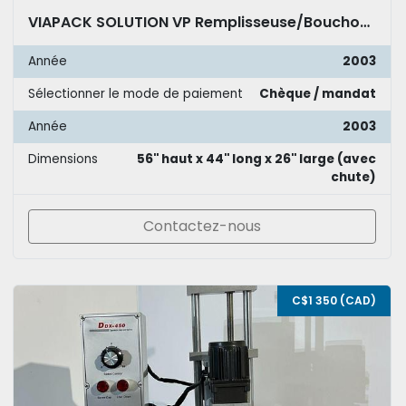
VIAPACK SOLUTION VP Remplisseuse/Bouchonneuse à engrenage
Année
2003
Sélectionner le mode de paiement
Chèque / mandat
Année
2003
Dimensions
56'' haut x 44'' long x 26'' large (avec
chute)
Contactez-nous
C$1 350 (CAD)