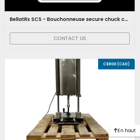
BellatRx SCS - Bouchonneuse secure chuck capper automatique avec bol vibrant
CONTACT US
C$800 (CAD)
En haut