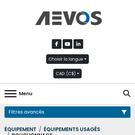
facebook
youtube
linkedin
Choisir la langue
CAD (C$)
R
Menu
Filtres avancés
ÉQUIPEMENT
ÉQUIPEMENTS USAGÉS
Catégorie