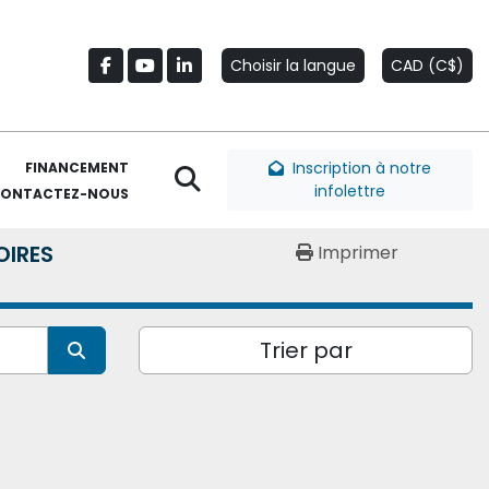
Choisir la langue
CAD (C$)
facebook
youtube
linkedin
Inscription à notre
FINANCEMENT
Rechercher
infolettre
CONTACTEZ-NOUS
OIRES
Imprimer
Trier par