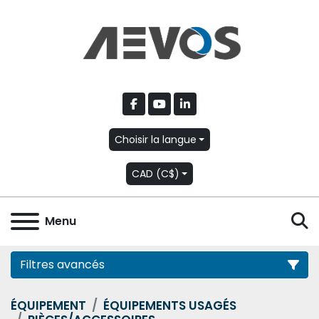
facebook
youtube
linkedin
Choisir la langue
CAD (C$)
R
Menu
Filtres avancés
ÉQUIPEMENT
ÉQUIPEMENTS USAGÉS
Catégorie