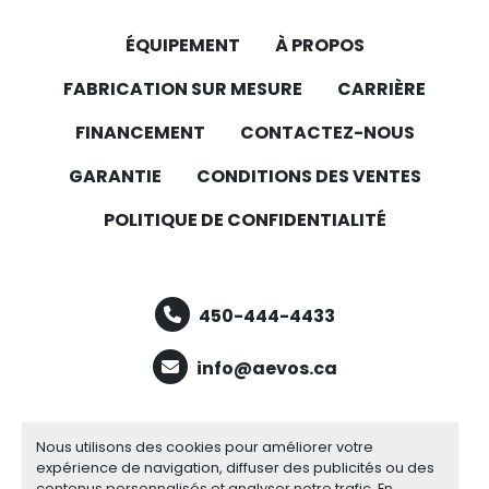
ÉQUIPEMENT
À PROPOS
FABRICATION SUR MESURE
CARRIÈRE
FINANCEMENT
CONTACTEZ-NOUS
GARANTIE
CONDITIONS DES VENTES
POLITIQUE DE CONFIDENTIALITÉ
450-444-4433
info@aevos.ca
facebook
youtube
linkedin
Nous utilisons des cookies pour améliorer votre
expérience de navigation, diffuser des publicités ou des
contenus personnalisés et analyser notre trafic. En