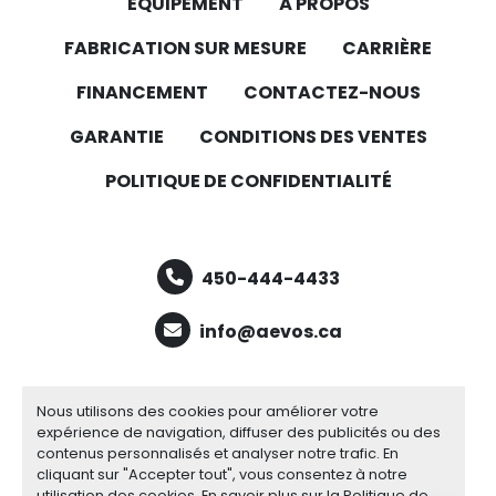
ÉQUIPEMENT
À PROPOS
FABRICATION SUR MESURE
CARRIÈRE
FINANCEMENT
CONTACTEZ-NOUS
GARANTIE
CONDITIONS DES VENTES
POLITIQUE DE CONFIDENTIALITÉ
450-444-4433
info@aevos.ca
facebook
youtube
linkedin
Nous utilisons des cookies pour améliorer votre
expérience de navigation, diffuser des publicités ou des
contenus personnalisés et analyser notre trafic. En
cliquant sur "Accepter tout", vous consentez à notre
Gérez les cookies
utilisation des cookies. En savoir plus sur la
Politique de