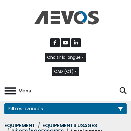
facebook
youtube
linkedin
Choisir la langue
CAD (C$)
R
Menu
Filtres avancés
ÉQUIPEMENT
ÉQUIPEMENTS USAGÉS
Catégorie