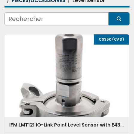
PIÈCES/ACCESSOIRES
Level sensor
Condition
Trier par
C$350 (CAD)
IFM LMT121 IO-Link Point Level Sensor with E433112