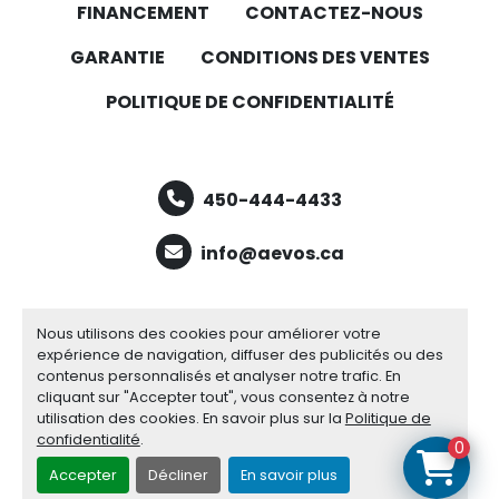
FINANCEMENT
CONTACTEZ-NOUS
GARANTIE
CONDITIONS DES VENTES
POLITIQUE DE CONFIDENTIALITÉ
450-444-4433
info@aevos.ca
facebook
youtube
linkedin
Nous utilisons des cookies pour améliorer votre
expérience de navigation, diffuser des publicités ou des
contenus personnalisés et analyser notre trafic. En
cliquant sur "Accepter tout", vous consentez à notre
Gérez les cookies
utilisation des cookies. En savoir plus sur la
Politique de
Site web
Machinio System
par
Machinio
confidentialité
.
0
Accepter
Décliner
En savoir plus