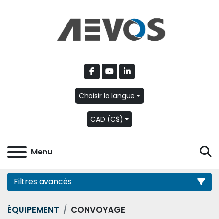
facebook
youtube
linkedin
Choisir la langue
CAD (C$)
R
Menu
Filtres avancés
ÉQUIPEMENT
CONVOYAGE
Catégorie