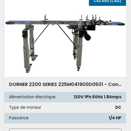
C$2 500 (CAD)
DORNER 2200 SERIES 225M041900D0501 - Convoyeur à tapis uréthane 93''
Alimentation électrique
120V 1Ph 60Hz 1.8Amps
Type de moteur
DC
Puissance
1/4 HP