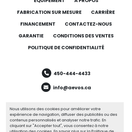
ÉQUIPEMENT
À PROPOS
FABRICATION SUR MESURE
CARRIÈRE
FINANCEMENT
CONTACTEZ-NOUS
GARANTIE
CONDITIONS DES VENTES
POLITIQUE DE CONFIDENTIALITÉ
450-444-4433
info@aevos.ca
facebook
youtube
linkedin
Nous utilisons des cookies pour améliorer votre
expérience de navigation, diffuser des publicités ou des
contenus personnalisés et analyser notre trafic. En
cliquant sur "Accepter tout", vous consentez à notre
Gérez les cookies
utilisation des cookies. En savoir plus sur la
Politique de