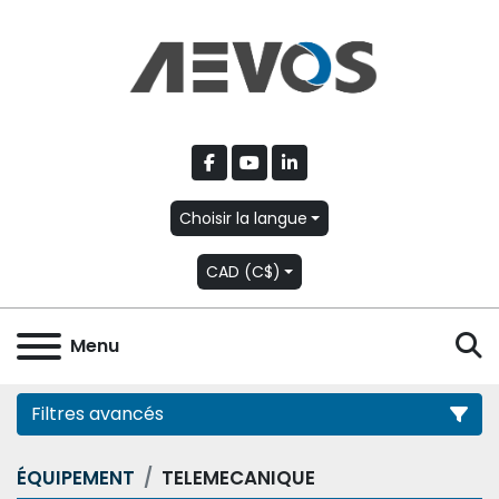
facebook
youtube
linkedin
Choisir la langue
CAD (C$)
R
Menu
Filtres avancés
ÉQUIPEMENT
TELEMECANIQUE
Catégorie