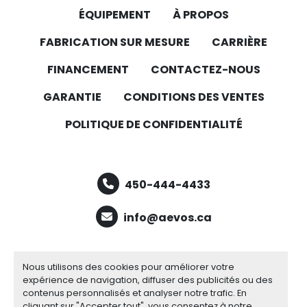
ÉQUIPEMENT
À PROPOS
FABRICATION SUR MESURE
CARRIÈRE
FINANCEMENT
CONTACTEZ-NOUS
GARANTIE
CONDITIONS DES VENTES
POLITIQUE DE CONFIDENTIALITÉ
450-444-4433
info@aevos.ca
facebook
youtube
linkedin
Nous utilisons des cookies pour améliorer votre
expérience de navigation, diffuser des publicités ou des
contenus personnalisés et analyser notre trafic. En
cliquant sur "Accepter tout", vous consentez à notre