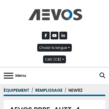
facebook
youtube
linkedin
Choisir la langue
CAD (C$)
R
Menu
ÉQUIPEMENT
REMPLISSAGE
NEW62