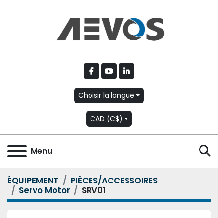
facebook
youtube
linkedin
Choisir la langue
CAD (C$)
R
Menu
ÉQUIPEMENT
PIÈCES/ACCESSOIRES
Servo Motor
SRV01