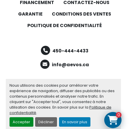
FINANCEMENT
CONTACTEZ-NOUS
GARANTIE
CONDITIONS DES VENTES
POLITIQUE DE CONFIDENTIALITÉ
450-444-4433
info@aevos.ca
facebook
youtube
linkedin
Nous utilisons des cookies pour améliorer votre
expérience de navigation, diffuser des publicités ou des
contenus personnalisés et analyser notre trafic. En
cliquant sur "Accepter tout", vous consentez à notre
Gérez les cookies
utilisation des cookies. En savoir plus sur la
Politique de
Site web
Machinio System
par
Machinio
confidentialité
.
0
Accepter
Décliner
En savoir plus