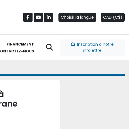
Choisir la langue
CAD (C$)
facebook
youtube
linkedin
Inscription à notre
FINANCEMENT
Rechercher
infolettre
CONTACTEZ-NOUS
à
rane