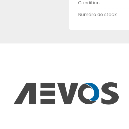
Condition
Boîtier :
 Métal r
Poids :
 Variable
Numéro de stock
Dimensions :
 N