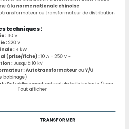
e à la 
norme nationale chinoise
otransformateur ou transformateur de distribution
es techniques :
e :
 110 V
e :
 220 V
nale :
 4 kW
 (prise/fiche) :
 10 A – 250 V ~
tion :
 Jusqu’à 10 kV
ormateur :
Autotransformateur
 ou 
Y/U
de bobinage)
t :
 Refroidissement naturel via huile isolante (type 
Tout afficher
istribution basse tension, conversion de tension 
 industriels ou résidentiels
TRANSFORMER
es physiques :
ou châssis