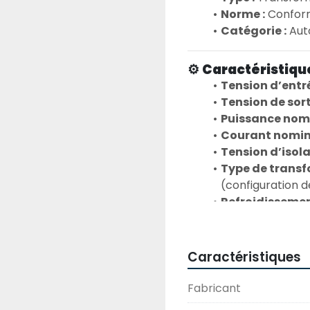
Norme :
 Conform
Catégorie :
 Aut
⚙️ 
Caractéristiqu
Tension d’entré
Tension de sorti
Puissance nomi
Courant nominal
Tension d’isola
Type de transf
(configuration 
Refroidissemen
"oil-immersed")
Application :
 D
pour équipements
Caractéristiques
Fabricant
🏗️ 
Caractéristiqu
Montage :
 Sol 