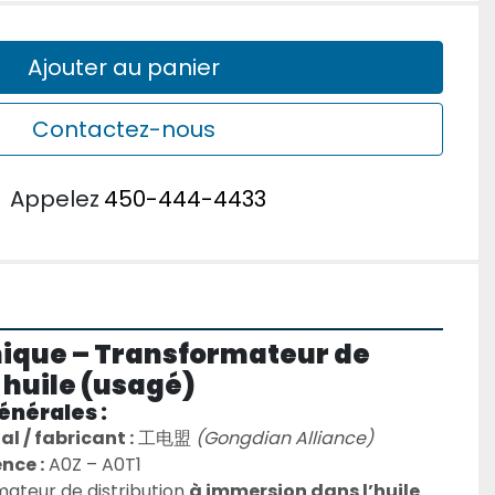
Ajouter au panier
Contactez-nous
u
Appelez
450-444-4433
nique – Transformateur de 
 huile (usagé)
énérales :
 / fabricant :
 工电盟 
(Gongdian Alliance)
nce :
 A0Z – A0T1
ateur de distribution 
à immersion dans l’huile