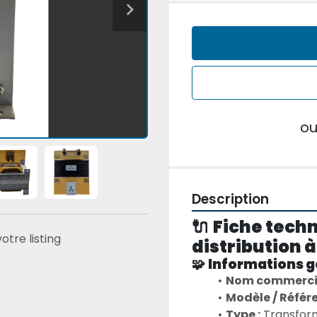
o
Description
🔌 
Fiche tech
tre listing
distribution à
🧩 
Informations g
Nom commercial
Modèle / Référe
Type :
 Transform