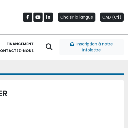
Choisir la langue
CAD (C$)
facebook
youtube
linkedin
Inscription à notre
FINANCEMENT
Rechercher
infolettre
CONTACTEZ-NOUS
ER
)