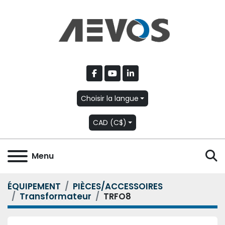
facebook
youtube
linkedin
Choisir la langue
CAD (C$)
R
Menu
ÉQUIPEMENT
PIÈCES/ACCESSOIRES
Transformateur
TRFO8