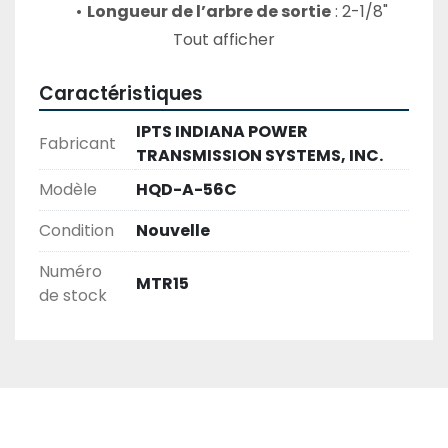
Longueur de l’arbre de sortie
 : 2-1/8"
Puissance nominale
 : 1,81 HP (cheval-
Tout afficher
vapeur)
Type de montage
 : Montage frontal 
Caractéristiques
NEMA 56C
État
 : Usagé (bague coincée dans 
IPTS INDIANA POWER
Fabricant
l’arbre d’entrée)
TRANSMISSION SYSTEMS, INC.
Poids estimé
 : ~15-20 kg (selon modèle 
Modèle
HQD-A-56C
exact)
Garantie
 : Politique de retour de 30 jours
Condition
Nouvelle
Prix observé
 : Environ 
400 $ USD
Numéro
MTR15
de stock
🛠️ 
Applications typiques
Ce type de réducteur est généralement utilisé 
dans :
Convoyeurs industriels
Mélangeurs, agitateurs
Pompes à débit contrôlé