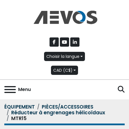
facebook
youtube
linkedin
Choisir la langue
CAD (C$)
R
Menu
ÉQUIPEMENT
PIÈCES/ACCESSOIRES
Réducteur à engrenages hélicoïdaux
MTR15