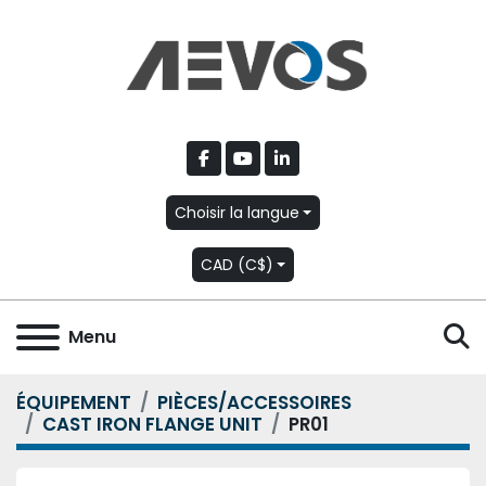
facebook
youtube
linkedin
Choisir la langue
CAD (C$)
R
Menu
ÉQUIPEMENT
PIÈCES/ACCESSOIRES
CAST IRON FLANGE UNIT
PR01