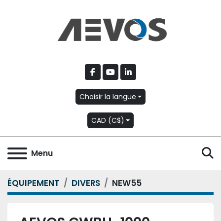
facebook
youtube
linkedin
Choisir la langue
CAD (C$)
R
Menu
ÉQUIPEMENT
DIVERS
NEW55