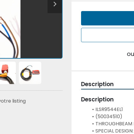
o
Description
Description
tre listing
ILSR9544EL1
(50034510)
THROUGHBEAM P
SPECIAL DESIGN