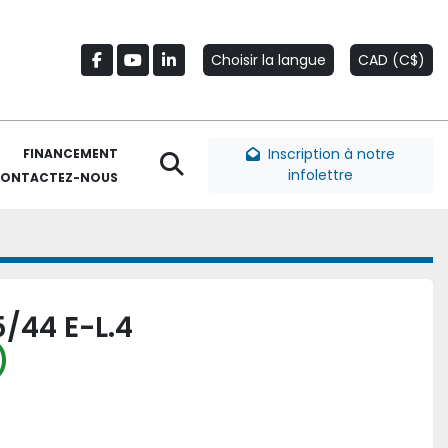
Choisir la langue
CAD (C$)
facebook
youtube
linkedin
Inscription à notre
FINANCEMENT
Rechercher
infolettre
CONTACTEZ-NOUS
5/44 E-L.4
)