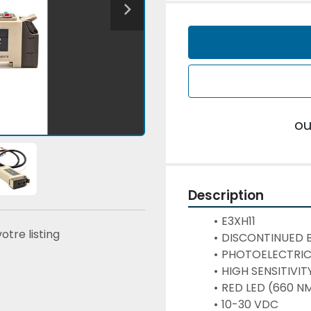
o
Description
E3XH11
tre listing
DISCONTINUED 
PHOTOELECTRIC
HIGH SENSITIVIT
RED LED (660 N
10-30 VDC