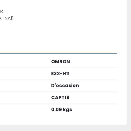
ER
-NA11  
OMRON
E3X-H11
D'occasion
CAPT19
0.09 kgs