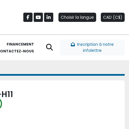
Choisir la langue
CAD (C$)
facebook
youtube
linkedin
Inscription à notre
FINANCEMENT
Rechercher
infolettre
CONTACTEZ-NOUS
H11
)