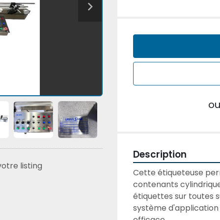
o
Description
tre listing
Cette étiqueteuse perm
contenants cylindriqu
étiquettes sur toutes su
système d'application 
efficace.