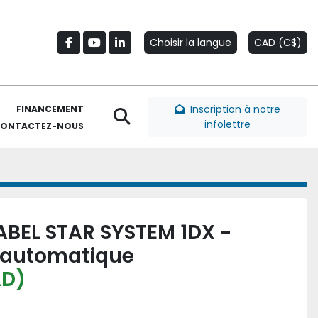
Choisir la langue
CAD (C$)
facebook
youtube
linkedin
Inscription à notre
FINANCEMENT
Rechercher
infolettre
CONTACTEZ-NOUS
BEL STAR SYSTEM 1DX -
 automatique
AD)