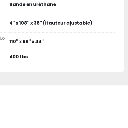
Bande en uréthane
4'' x 108'' x 36'' (Hauteur ajustable)
)
(Lo
110'' x 58'' x 44''
400 Lbs