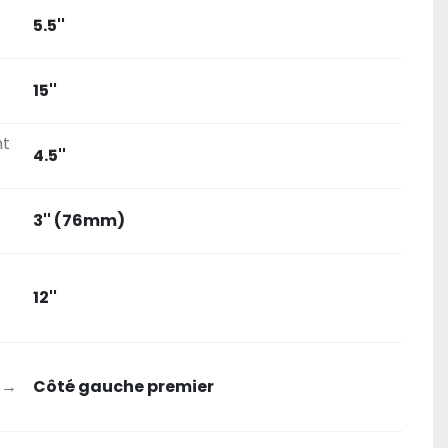
5.5''
15''
nt
4.5''
3'' (76mm)
12''
e →
Côté gauche premier