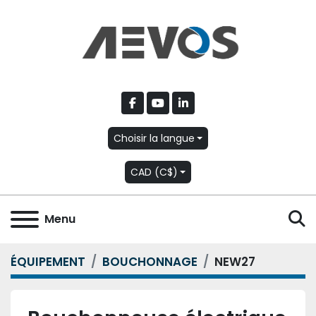
facebook
youtube
linkedin
Choisir la langue
CAD (C$)
R
Menu
ÉQUIPEMENT
BOUCHONNAGE
NEW27