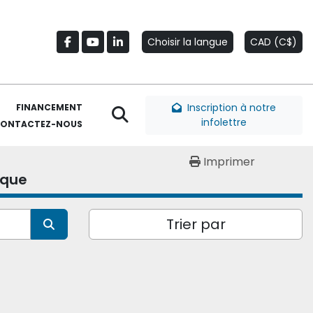
Choisir la langue
CAD (C$)
facebook
youtube
linkedin
Inscription à notre
FINANCEMENT
Rechercher
infolettre
CONTACTEZ-NOUS
Imprimer
ique
Trier par