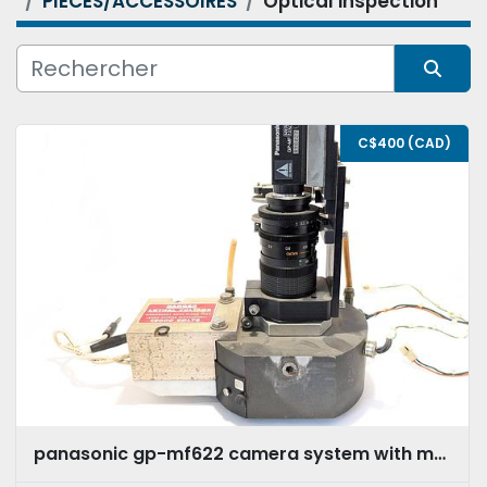
PIÈCES/ACCESSOIRES
Optical inspection
Condition
Trier par
C$400 (CAD)
panasonic gp-mf622 camera system with macro lens & motorized base