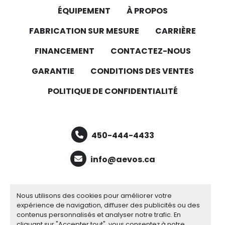
ÉQUIPEMENT
À PROPOS
FABRICATION SUR MESURE
CARRIÈRE
FINANCEMENT
CONTACTEZ-NOUS
GARANTIE
CONDITIONS DES VENTES
POLITIQUE DE CONFIDENTIALITÉ
450-444-4433
info@aevos.ca
facebook
youtube
linkedin
Nous utilisons des cookies pour améliorer votre
expérience de navigation, diffuser des publicités ou des
contenus personnalisés et analyser notre trafic. En
cliquant sur "Accepter tout", vous consentez à notre