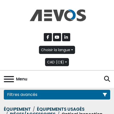
facebook
youtube
linkedin
Choisir la langue
CAD (C$)
R
Menu
Filtres avancés
ÉQUIPEMENT
ÉQUIPEMENTS USAGÉS
Catégorie