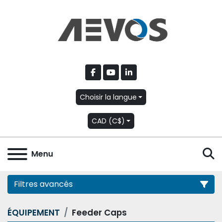
facebook
youtube
linkedin
Choisir la langue
CAD (C$)
R
Menu
Filtres avancés
ÉQUIPEMENT
Feeder Caps
Catégorie