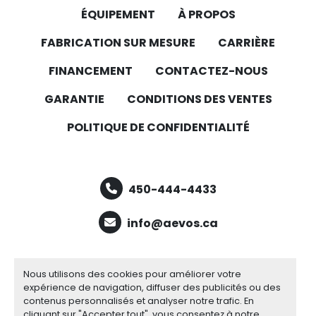
ÉQUIPEMENT
À PROPOS
FABRICATION SUR MESURE
CARRIÈRE
FINANCEMENT
CONTACTEZ-NOUS
GARANTIE
CONDITIONS DES VENTES
POLITIQUE DE CONFIDENTIALITÉ
450-444-4433
info@aevos.ca
facebook
youtube
linkedin
Nous utilisons des cookies pour améliorer votre
expérience de navigation, diffuser des publicités ou des
contenus personnalisés et analyser notre trafic. En
cliquant sur "Accepter tout", vous consentez à notre